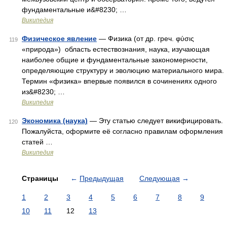
фундаментальные и&#8230; …
Википедия
Физическое явление
— Физика (от др. греч. φύσις
119
«природа») область естествознания, наука, изучающая
наиболее общие и фундаментальные закономерности,
определяющие структуру и эволюцию материального мира.
Термин «физика» впервые появился в сочинениях одного
из&#8230; …
Википедия
Экономика (наука)
— Эту статью следует викифицировать.
120
Пожалуйста, оформите её согласно правилам оформления
статей …
Википедия
Страницы
←
Предыдущая
Следующая
→
1
2
3
4
5
6
7
8
9
10
11
12
13