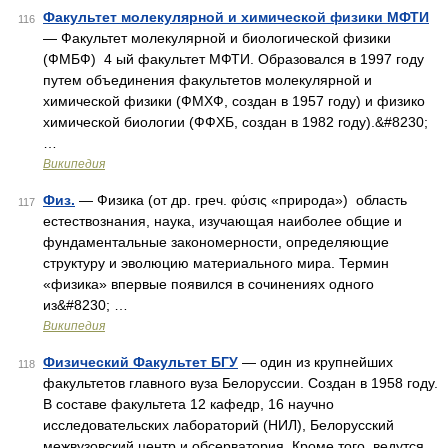
Факультет молекулярной и химической физики МФТИ
116
— Факультет молекулярной и биологической физики
(ФМБФ) 4 ый факультет МФТИ. Образовался в 1997 году
путем объединения факультетов молекулярной и
химической физики (ФМХФ, создан в 1957 году) и физико
химической биологии (ФФХБ, создан в 1982 году).&#8230;
…
Википедия
Физ.
— Физика (от др. греч. φύσις «природа») область
117
естествознания, наука, изучающая наиболее общие и
фундаментальные закономерности, определяющие
структуру и эволюцию материального мира. Термин
«физика» впервые появился в сочинениях одного
из&#8230; …
Википедия
Физический Факультет БГУ
— один из крупнейших
118
факультетов главного вуза Белоруссии. Создан в 1958 году.
В составе факультета 12 кафедр, 16 научно
исследовательских лабораторий (НИЛ), Белорусский
межвузовский центр и обсерватория. Кроме того, ведутся